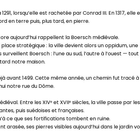
291, lorsqu’elle est rachetée par Conrad III. En 1317, elle 
rd en terre puis, plus tard, en pierre.
core aujourd’hui rappellent la Boersch médiévale.
 place stratégique : la ville devient alors un oppidum, une
 surveillent Boersch : l’une au sud, l’autre à l’ouest — tout
tard notre maison.
déjà avant 1499. Cette même année, un chemin fut tracé à
’hui notre rue du Dôme.
éval. Entre les XIVᵉ et XVIIᵉ siècles, la ville passe par les
ntes, puis suédoises et françaises.
qu’à ce que ses fortifications tombent en ruine.
t arasée, ses pierres visibles aujourd’hui dans le jardin vo