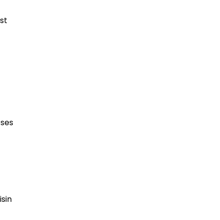
est
 ses
isin