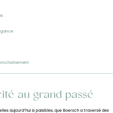
es
légance
s prochainement
cité au grand passé
uelles aujourd’hui si paisibles, que Boersch a traversé des