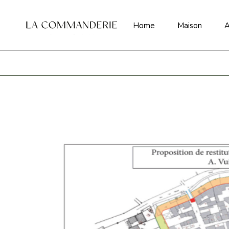
S
Home
Maison
A
S
S
S
S
S