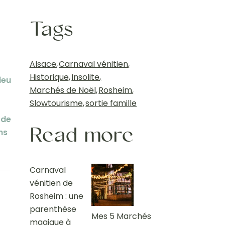
Tags
Alsace
,
Carnaval vénitien
,
Historique
,
Insolite
,
ieu
Marchés de Noël
,
Rosheim
,
Slowtourisme
,
sortie famille
 de
Read more
ns
Carnaval
vénitien de
Rosheim : une
parenthèse
Mes 5 Marchés
magique à