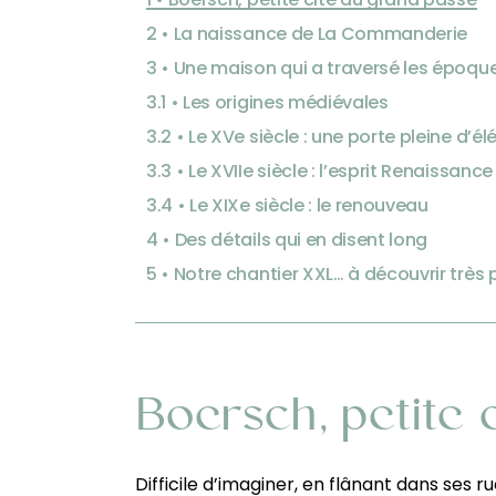
2 • La naissance de La Commanderie
3 • Une maison qui a traversé les époqu
3.1 • Les origines médiévales
3.2 • Le XVe siècle : une porte pleine d’é
3.3 • Le XVIIe siècle : l’esprit Renaissance
3.4 • Le XIXe siècle : le renouveau
4 • Des détails qui en disent long
5 • Notre chantier XXL… à découvrir trè
Boersch, petite 
Difficile d’imaginer, en flânant dans ses r