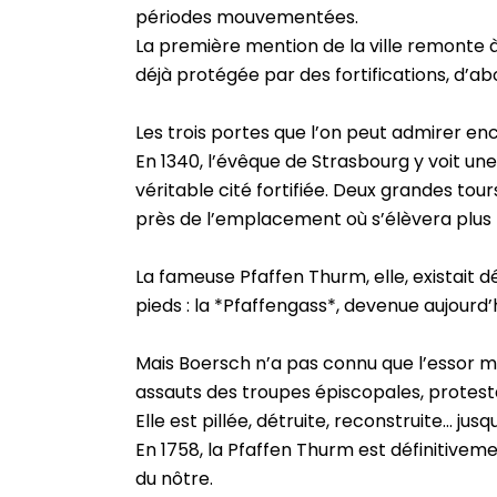
périodes mouvementées.
La première mention de la ville remonte à 1
déjà protégée par des fortifications, d’abo
Les trois portes que l’on peut admirer en
En 1340, l’évêque de Strasbourg y voit une
véritable cité fortifiée. Deux grandes tours
près de l’emplacement où s’élèvera plus 
La fameuse Pfaffen Thurm, elle, existait 
pieds : la *Pfaffengass*, devenue aujourd
Mais Boersch n’a pas connu que l’essor médi
assauts des troupes épiscopales, protesta
Elle est pillée, détruite, reconstruite… jus
En 1758, la Pfaffen Thurm est définitivemen
du nôtre.